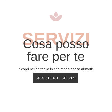
SERVIZI
Cosa posso
fare per te
Scopri nel dettaglio in che modo posso aiutarti!
SCOPRI I MIEI SERVIZI