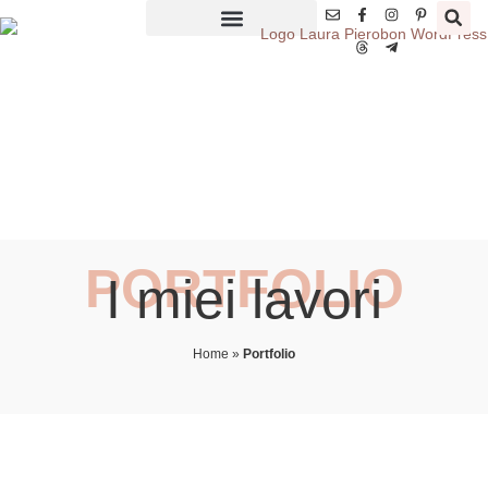
PORTFOLIO
I miei lavori
Home
»
Portfolio