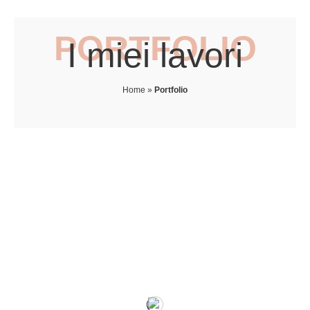
PORTFOLIO
I miei lavori
Home
»
Portfolio