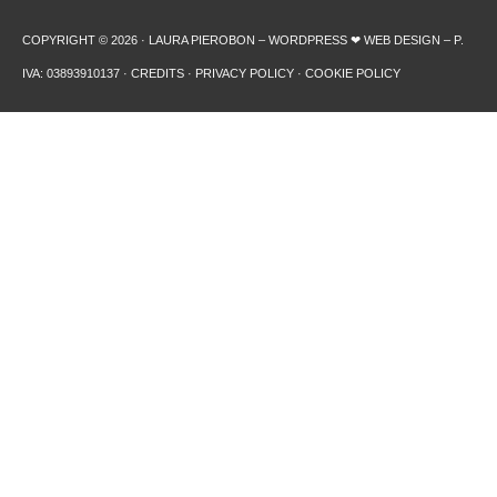
COPYRIGHT © 2026 · LAURA PIEROBON – WORDPRESS ❤︎ WEB DESIGN – P.
IVA: 03893910137 ·
CREDITS
·
PRIVACY POLICY
·
COOKIE POLICY