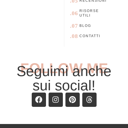
.05
RECENSIONI
RISORSE
.06
UTILI
.07
BLOG
.08
CONTATTI
FOLLOW ME
Seguimi anche
sui social!