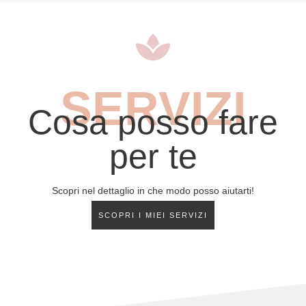
SERVIZI
Cosa posso fare
per te
Scopri nel dettaglio in che modo posso aiutarti!
SCOPRI I MIEI SERVIZI