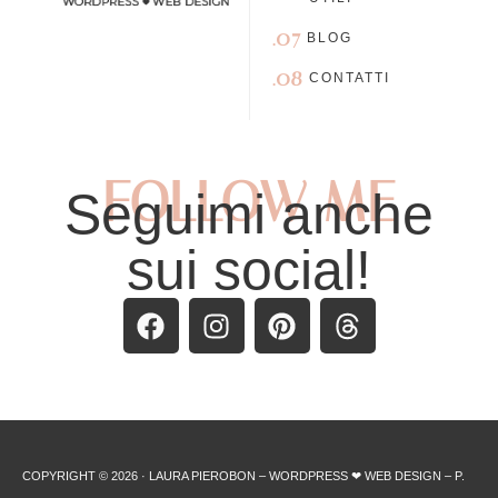
.07
BLOG
.08
CONTATTI
FOLLOW ME
Seguimi anche
sui social!
COPYRIGHT © 2026 · LAURA PIEROBON – WORDPRESS ❤︎ WEB DESIGN – P.