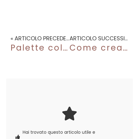
« ARTICOLO PRECEDENTE
ARTICOLO SUCCESSIVO »
Palette colori di Dicembre: il Natale con i suoi colori e le sue luci
Come creare una palette di colori per il tuo brand
Hai trovato questo articolo utile e