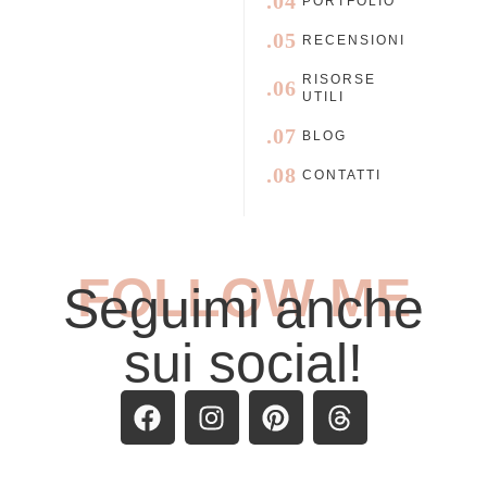
.04
PORTFOLIO
.05
RECENSIONI
RISORSE
.06
UTILI
.07
BLOG
.08
CONTATTI
FOLLOW ME
Seguimi anche
sui social!