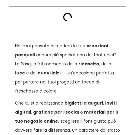
Hai mai pensato di rendere le tue
creazioni
pasquali
ancora più speciali con dei font unici?
La Pasqua è il momento della
rinascita
, della
luce
e dei
nuovi inizi
— un’occasione perfetta
per portare nei tuoi progetti un tocco di
freschezza e colore.
Che tu stia realizzando
biglietti d’auguri
,
inviti
digitali
,
grafiche per i social
o
materiali per il
tuo negozio online
, scegliere il font giusto può
davvero fare la differenza. Un carattere dal tratto