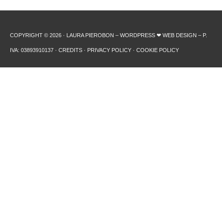
COPYRIGHT © 2026 · LAURA PIEROBON – WORDPRESS ❤︎ WEB DESIGN – P.
IVA: 03893910137 ·
CREDITS
·
PRIVACY POLICY
·
COOKIE POLICY