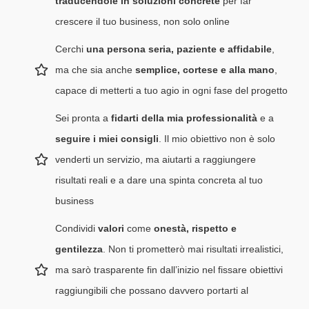
traducendole in soluzioni concrete
per far
crescere il tuo business, non solo online
Cerchi
una persona seria, paziente e affidabile
,
ma che sia anche
semplice, cortese e alla mano
,
capace di metterti a tuo agio in ogni fase del progetto
Sei pronta a
fidarti della mia professionalità
e a
seguire i miei consigli
. Il mio obiettivo non è solo
venderti un servizio, ma aiutarti a raggiungere
risultati reali e a dare una spinta concreta al tuo
business
Condividi
valori
come
onestà, rispetto e
gentilezza
. Non ti prometterò mai risultati irrealistici,
ma sarò trasparente fin dall’inizio nel fissare obiettivi
raggiungibili che possano davvero portarti al