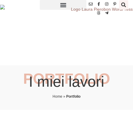
PORTFOLIO
I miei lavori
Home
»
Portfolio