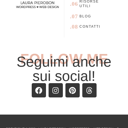
RISORSE
.06
UTILI
.07
BLOG
.08
CONTATTI
FOLLOW ME
Seguimi anche
sui social!