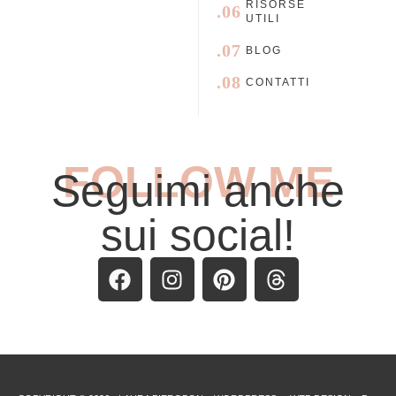
RISORSE
.06
UTILI
.07
BLOG
.08
CONTATTI
FOLLOW ME
Seguimi anche
sui social!