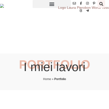
PORTFOLIO
I miei lavori
Home
»
Portfolio