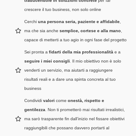
traducendole in soluzioni concrete
per far
crescere il tuo business, non solo online
Cerchi
una persona seria, paziente e affidabile
,
ma che sia anche
semplice, cortese e alla mano
,
capace di metterti a tuo agio in ogni fase del progetto
Sei pronta a
fidarti della mia professionalità
e a
seguire i miei consigli
. Il mio obiettivo non è solo
venderti un servizio, ma aiutarti a raggiungere
risultati reali e a dare una spinta concreta al tuo
business
Condividi
valori
come
onestà, rispetto e
gentilezza
. Non ti prometterò mai risultati irrealistici,
ma sarò trasparente fin dall’inizio nel fissare obiettivi
raggiungibili che possano davvero portarti al