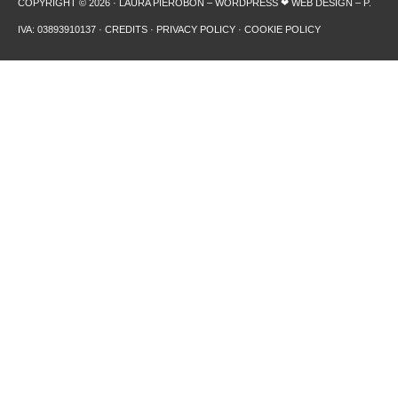
COPYRIGHT © 2026 · LAURA PIEROBON – WORDPRESS ❤︎ WEB DESIGN – P.
IVA: 03893910137 ·
CREDITS
·
PRIVACY POLICY
·
COOKIE POLICY