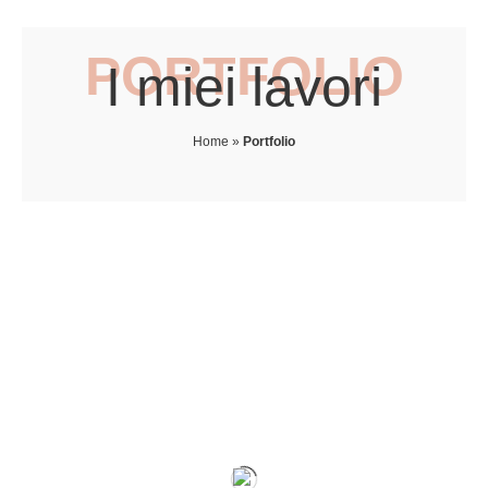
PORTFOLIO
I miei lavori
Home
»
Portfolio