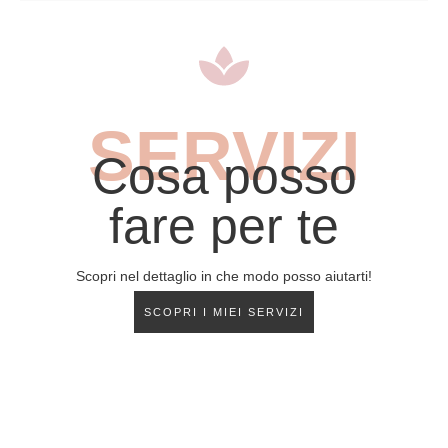
SERVIZI
Cosa posso
fare per te
Scopri nel dettaglio in che modo posso aiutarti!
SCOPRI I MIEI SERVIZI