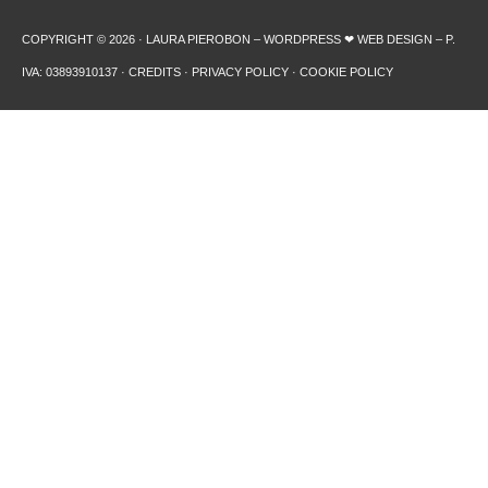
COPYRIGHT © 2026 · LAURA PIEROBON – WORDPRESS ❤︎ WEB DESIGN – P.
IVA: 03893910137 ·
CREDITS
·
PRIVACY POLICY
·
COOKIE POLICY