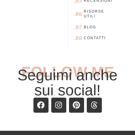
.05
RECENSIONI
RISORSE
.06
UTILI
.07
BLOG
.08
CONTATTI
FOLLOW ME
Seguimi anche
sui social!