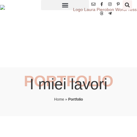
PORTFOLIO
I miei lavori
Home
»
Portfolio