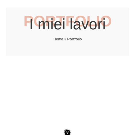
PORTFOLIO
I miei lavori
Home
»
Portfolio