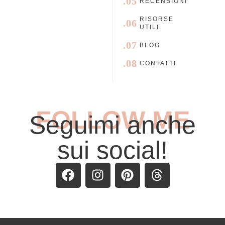
.05
RECENSIONI
RISORSE
.06
UTILI
.07
BLOG
.08
CONTATTI
FOLLOW ME
Seguimi anche
sui social!