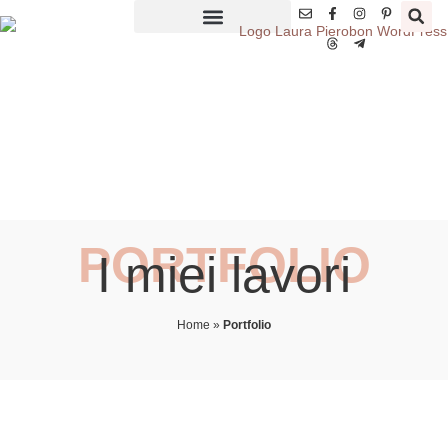
PORTFOLIO
I miei lavori
Home
»
Portfolio