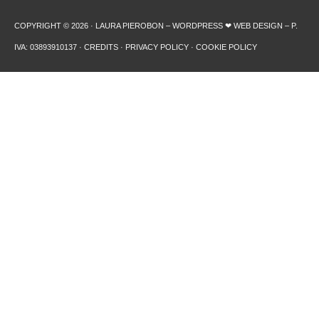
COPYRIGHT © 2026 · LAURA PIEROBON – WORDPRESS ❤︎ WEB DESIGN – P.
IVA: 03893910137 ·
CREDITS
·
PRIVACY POLICY
·
COOKIE POLICY