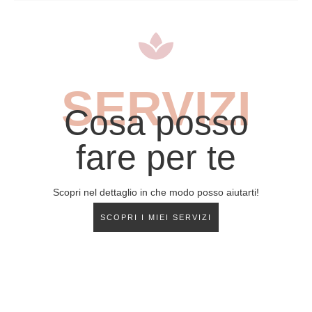
SERVIZI
Cosa posso
fare per te
Scopri nel dettaglio in che modo posso aiutarti!
SCOPRI I MIEI SERVIZI