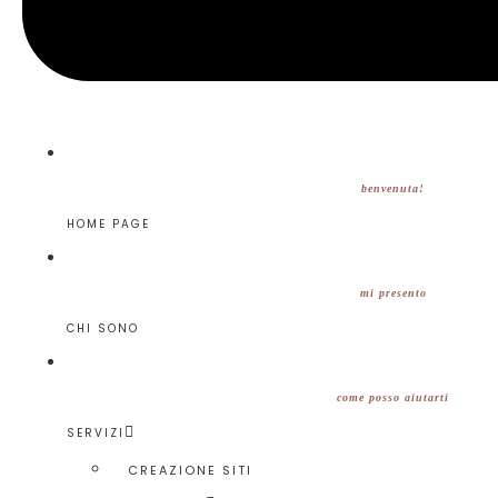
benvenuta!
HOME PAGE
mi presento
CHI SONO
come posso aiutarti
SERVIZI
CREAZIONE SITI