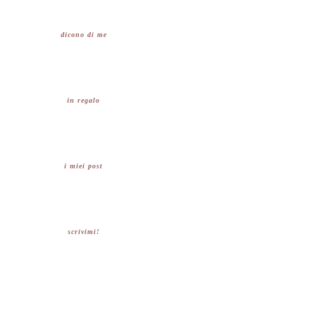
dicono di me
in regalo
i miei post
scrivimi!