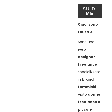
SU DI
ME
Ciao, sono
Laura 🌷
Sono una
web
designer
freelance
specializzata
in
brand
femminili
.
Aiuto
donne
freelance e
piccole