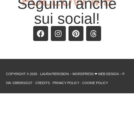
FOLLOW ME
Seguimi anche
sui social!
COPYRIGHT © 2026 · LAURA PIEROBON – WORDPRESS ❤︎ WEB DESIGN – P.
IVA: 03893910137 ·
CREDITS
·
PRIVACY POLICY
·
COOKIE POLICY