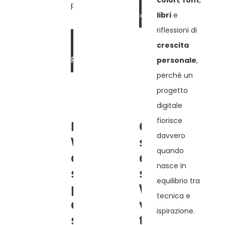
colori
,
font
,
più serenità.
»
libri
e
riflessioni di
LEGGI DI
crescita
PIÙ »
personale
,
perché un
progetto
digitale
fiorisce
Manutenzione
Cosa
davvero
WordPress:
succede
quando
cosa
quando un
nasce in
significa
sito
equilibrio tra
prendersi
WordPress
tecnica e
cura del tuo
viene
ispirazione.
sito nel
trascurato