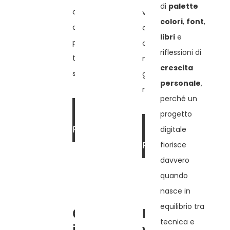
di
palette
capire quando è
voci efficaci, usare
colori
,
font
,
davvero utile. Una guida
correttamente pagine e
libri
e
pratica per rendere il
categorie e fare ordine
riflessioni di
tuo sito più ordinato e
nelle duplicazioni. Una
crescita
sostenibile.
guida pratica per
personale
,
migliorare UX e struttura
perché un
LEGGI DI
progetto
LEGGI DI
PIÙ »
digitale
fiorisce
PIÙ »
davvero
quando
nasce in
equilibrio tra
Come
Elementor
tecnica e
impostare
vs editor