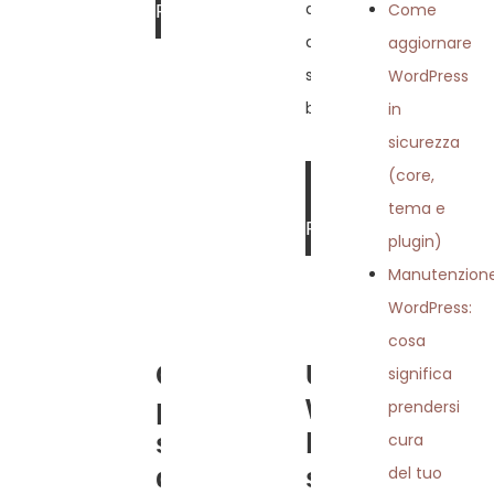
davvero la differenza,
Come
PIÙ »
anche quando il sito
aggiornare
sembra funzionare
WordPress
bene.
in
sicurezza
(core,
LEGGI DI
tema e
PIÙ »
plugin)
Manutenzion
WordPress:
cosa
Quanti
Usare
significa
plugin
WordPress
prendersi
servono
bene non
cura
davvero su
significa
del tuo