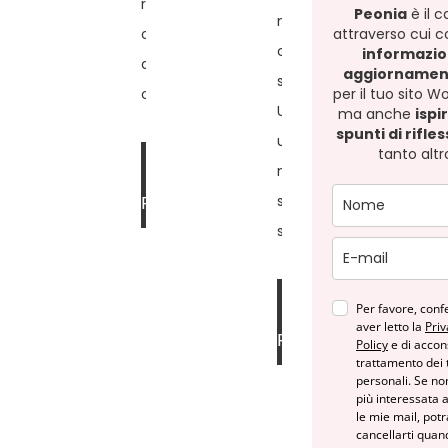
rischio e come fare
Peonia
è il c
mancanza di
attraverso cui c
ordine senza stress,
competenza, ma una
informazio
anche su un sito già
aggiornamenti
scelta consapevole.
per il tuo sito W
online.
Una riflessione per
ma anche
ispi
spunti di rifle
usare WordPress in
tanto altr
LEGGI DI
modo più sereno,
sostenibile e senza
PIÙ »
stress inutile.
LEGGI DI
Per favore, conf
aver letto la
Priv
PIÙ »
Policy
e di accon
trattamento dei t
personali. Se no
più interessata 
le mie mail, potr
cancellarti quan