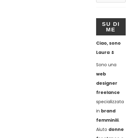
SU DI
ME
Ciao, sono
Laura 🌷
Sono una
web
designer
freelance
specializzata
in
brand
femminili
.
Aiuto
donne