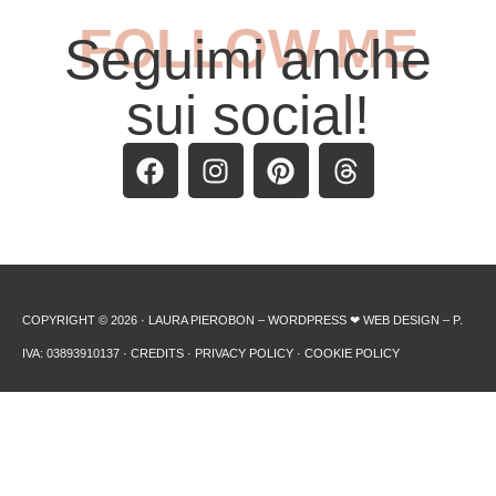
FOLLOW ME
Seguimi anche
sui social!
COPYRIGHT © 2026 · LAURA PIEROBON – WORDPRESS ❤︎ WEB DESIGN – P.
IVA: 03893910137 ·
CREDITS
·
PRIVACY POLICY
·
COOKIE POLICY