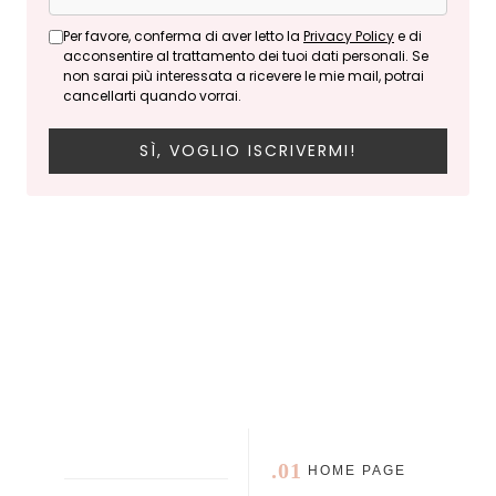
Per favore, conferma di aver letto la
Privacy Policy
e di
acconsentire al trattamento dei tuoi dati personali. Se
non sarai più interessata a ricevere le mie mail, potrai
cancellarti quando vorrai.
SÌ, VOGLIO ISCRIVERMI!
.01
HOME PAGE