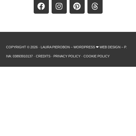
COPYRIGHT © 2026 · LAURA PIEROBON – WORDPRESS ❤︎ WEB DESIGN – P.
IVA: 03893910137 ·
CREDITS
·
PRIVACY POLICY
·
COOKIE POLICY