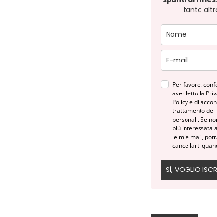
spunti di rifle
tanto altr
Per favore, conf
aver letto la
Priv
Policy
e di accon
trattamento dei t
personali. Se no
più interessata 
le mie mail, potr
cancellarti quan
SÌ, VOGLIO ISCR