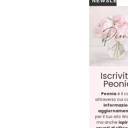
NEWSLETT
Iscrivit
Peoni
Peonia
è il c
attraverso cui c
informazio
aggiornamenti
per il tuo sito W
ma anche
ispi