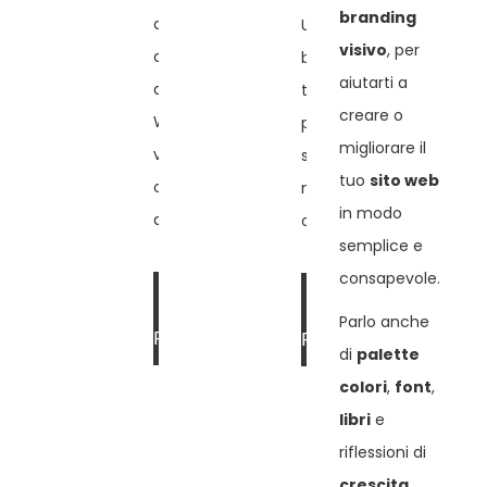
branding
alle domeniche
Una palette ispirata ai
visivo
, per
autunnali: toni caldi e
biscotti di novembre:
aiutarti a
avvolgenti per siti
toni caldi e cremosi
creare o
WordPress che
per trasmettere
migliorare il
vogliono comunicare
serenità e accoglienza
tuo
sito web
comfort, equilibrio e
nel tuo sito WordPress
in modo
accoglienza.
o nel tuo brand.
semplice e
consapevole.
LEGGI DI
LEGGI DI
Parlo anche
PIÙ »
PIÙ »
di
palette
colori
,
font
,
libri
e
riflessioni di
crescita