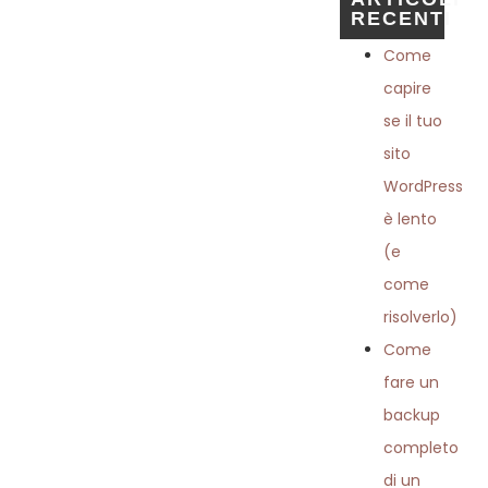
RECENTI
Come
capire
se il tuo
sito
WordPress
è lento
(e
come
risolverlo)
Come
fare un
backup
completo
di un