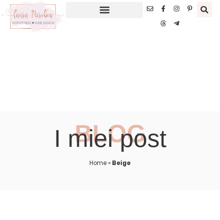
BLOG
I miei post
Home
»
Beige